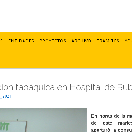
AS
ENTIDADES
PROYECTOS
ARCHIVO
TRAMITES
YO
ción tabáquica en Hospital de Rub
n_2021
En horas de la 
de este mart
aperturó la consu