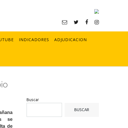
UTUBE
INDICADORES
ADJUDICACION
io
Buscar
BUSCAR
mañana
es se
lta de