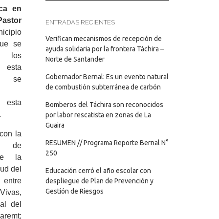
ica en
Pastor
ENTRADAS RECIENTES
cipio
Verifican mecanismos de recepción de
que se
ayuda solidaria por la frontera Táchira –
 los
Norte de Santander
 esta
Gobernador Bernal: Es un evento natural
e se
de combustión subterránea de carbón
n esta
Bomberos del Táchira son reconocidos
.
por labor rescatista en zonas de La
Guaira
 con la
RESUMEN // Programa Reporte Bernal N°
 de
250
de la
ud del
Educación cerró el año escolar con
entre
despliegue de Plan de Prevención y
Gestión de Riesgos
ivas,
al del
emt;