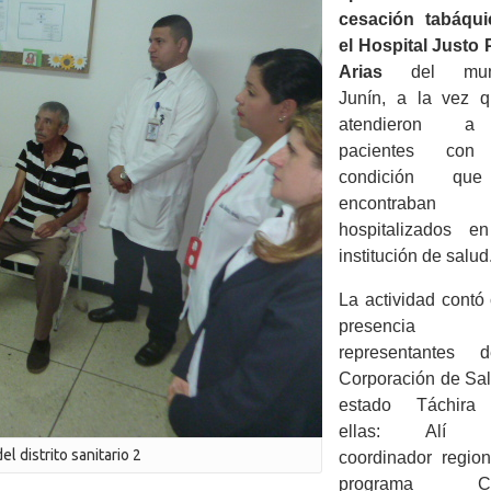
cesación tabáqu
el Hospital Justo 
Arias
del muni
Junín, a la vez 
atendieron a
pacientes con
condición qu
encontraban
hospitalizados e
institución de salud
La actividad contó
presencia
representantes 
Corporación de Sal
estado Táchira 
ellas: Alí V
l distrito sanitario 2
coordinador region
programa Car