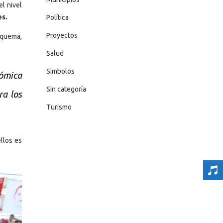
l nivel
es.
Política
Proyectos
 quema,
Salud
Simbolos
nómica
Sin categoría
ra los
Turismo
llos es