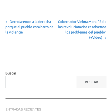
Post
←
Derrotaremos a la derecha
Gobernador Vielma Mora: “Solo
navigation
porque el pueblo está harto de
los revolucionarios resolvemos
la violencia
los problemas del pueblo”
(+Video)
→
Buscar
BUSCAR
ENTRADAS RECIENTES