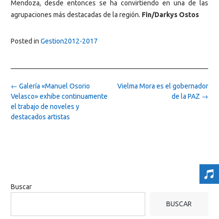
Mendoza, desde entonces se ha convirtiendo en una de las
agrupaciones más destacadas de la región.
Fin/Darkys Ostos
Posted in
Gestion2012-2017
Post
←
Galería «Manuel Osorio
Vielma Mora es el gobernador
navigation
Velasco» exhibe continuamente
de la PAZ
→
el trabajo de noveles y
destacados artistas
Buscar
BUSCAR