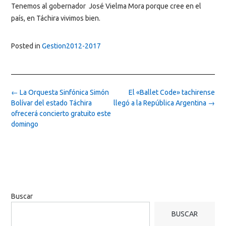
Tenemos al gobernador José Vielma Mora porque cree en el
país, en Táchira vivimos bien.
Posted in
Gestion2012-2017
Post
←
La Orquesta Sinfónica Simón
El «Ballet Code» tachirense
navigation
Bolívar del estado Táchira
llegó a la República Argentina
→
ofrecerá concierto gratuito este
domingo
Buscar
BUSCAR