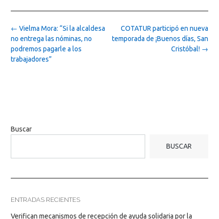
Post
←
Vielma Mora: “Si la alcaldesa
COTATUR participó en nueva
navigation
no entrega las nóminas, no
temporada de ¡Buenos días, San
podremos pagarle a los
Cristóbal!
→
trabajadores”
Buscar
BUSCAR
ENTRADAS RECIENTES
Verifican mecanismos de recepción de ayuda solidaria por la