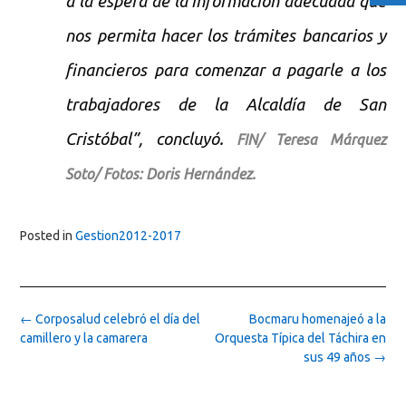
a la espera de la información adecuada que
nos permita hacer los trámites bancarios y
financieros para comenzar a pagarle a los
trabajadores de la Alcaldía de San
Cristóbal”, concluyó.
FIN/ Teresa Márquez
Soto/ Fotos: Doris Hernández.
Posted in
Gestion2012-2017
Post
←
Corposalud celebró el día del
Bocmaru homenajeó a la
navigation
camillero y la camarera
Orquesta Típica del Táchira en
sus 49 años
→