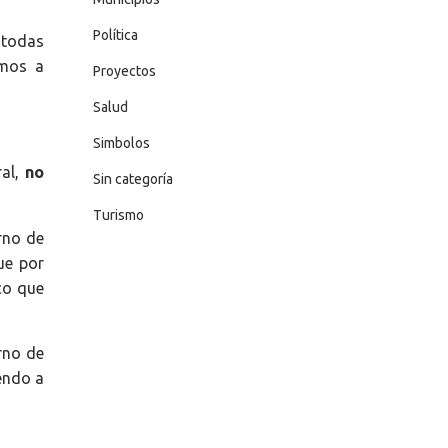
Política
 todas
amos a
Proyectos
Salud
Simbolos
ral,
no
Sin categoría
Turismo
rno de
ue por
co que
rno de
endo a