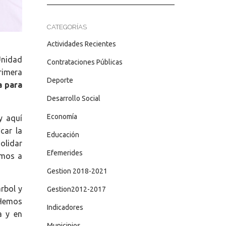
CATEGORÍAS
Actividades Recientes
Unidad
Contrataciones Públicas
rimera
Deporte
a para
Desarrollo Social
Economía
y aquí
car la
Educación
olidar
Efemerides
amos a
Gestion 2018-2021
rbol y
Gestion2012-2017
 Hemos
Indicadores
a y en
Municipios