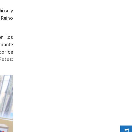
hira
y
 Reino
en los
urante
bor de
Fotos: