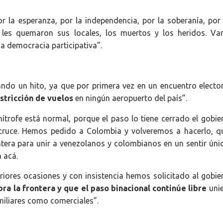
por la esperanza, por la independencia, por la soberanía, por
 les quemaron sus locales, los muertos y los heridos. V
 democracia participativa”.
ndo un hito, ya que por primera vez en un encuentro electo
stricción de vuelos
en ningún aeropuerto del país”.
mítrofe está normal, porque el paso lo tiene cerrado el gobie
cruce. Hemos pedido a Colombia y volveremos a hacerlo, q
ontera para unir a venezolanos y colombianos en un sentir úni
a acá.
riores ocasiones y con insistencia hemos solicitado al gobie
bra la frontera y que el paso binacional continúe libre
uni
iliares como comerciales”.