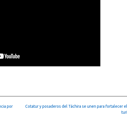
cia por
Cotatur y posaderos del Táchira se unen para fortalecer e
tu