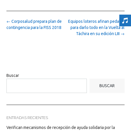
Post
←
Corposalud prepara plan de
Equipos loteros afinan pedales
navigation
contingencia para la FISS 2018
para darlo todo en la Vuelta al
Táchira en su edición LIII
→
Buscar
BUSCAR
ENTRADAS RECIENTES
Verifican mecanismos de recepción de ayuda solidaria por la