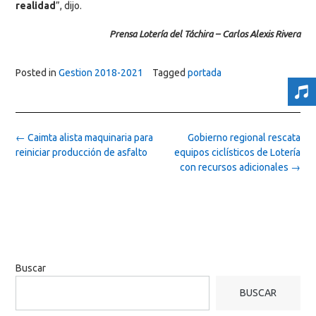
realidad
”, dijo.
Prensa Lotería del Táchira – Carlos Alexis Rivera
Posted in
Gestion 2018-2021
Tagged
portada
Post
←
Caimta alista maquinaria para
Gobierno regional rescata
navigation
reiniciar producción de asfalto
equipos ciclísticos de Lotería
con recursos adicionales
→
Buscar
BUSCAR