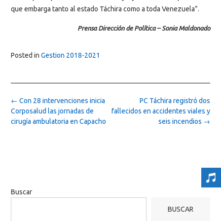
que embarga tanto al estado Táchira como a toda Venezuela”.
Prensa Dirección de Política – Sonia Maldonado
Posted in
Gestion 2018-2021
Post
←
Con 28 intervenciones inicia
PC Táchira registró dos
navigation
Corposalud las jornadas de
fallecidos en accidentes viales y
cirugía ambulatoria en Capacho
seis incendios
→
Buscar
BUSCAR