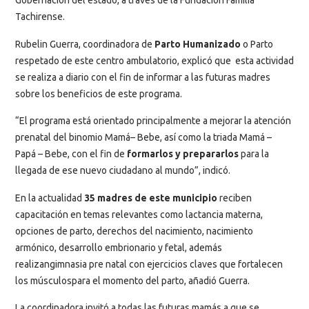
Gobernación del estado, a través de la Fundación Familia
Tachirense.
Rubelin Guerra, coordinadora de
Parto Humanizado
o Parto
respetado de este centro ambulatorio, explicó que esta actividad
se realiza a diario con el fin de informar a las futuras madres
sobre los beneficios de este programa.
“El programa está orientado principalmente a mejorar la atención
prenatal del binomio Mamá– Bebe, así como la triada Mamá –
Papá – Bebe, con el fin de
formarlos y prepararlos
para la
llegada de ese nuevo ciudadano al mundo”, indicó.
En la actualidad
35 madres de este municipio
reciben
capacitación en temas relevantes como lactancia materna,
opciones de parto, derechos del nacimiento, nacimiento
armónico, desarrollo embrionario y fetal, además
realizangimnasia pre natal con ejercicios claves que fortalecen
los músculospara el momento del parto, añadió Guerra.
La coordinadora invitó a todas las futuras mamás a que se