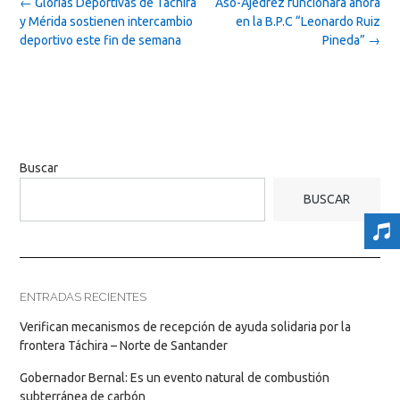
Post
←
Glorias Deportivas de Táchira
Aso-Ajedrez funcionará ahora
navigation
y Mérida sostienen intercambio
en la B.P.C “Leonardo Ruiz
deportivo este fin de semana
Pineda”
→
Buscar
BUSCAR
ENTRADAS RECIENTES
Verifican mecanismos de recepción de ayuda solidaria por la
frontera Táchira – Norte de Santander
Gobernador Bernal: Es un evento natural de combustión
subterránea de carbón