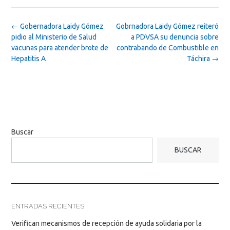
Post
←
Gobernadora Laidy Gómez
Gobrnadora Laidy Gómez reiteró
navigation
pidio al Ministerio de Salud
a PDVSA su denuncia sobre
vacunas para atender brote de
contrabando de Combustible en
Hepatitis A
Táchira
→
Buscar
BUSCAR
ENTRADAS RECIENTES
Verifican mecanismos de recepción de ayuda solidaria por la