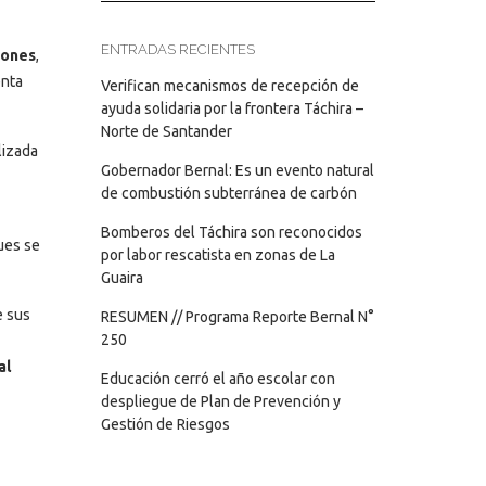
ENTRADAS RECIENTES
iones
,
enta
Verifican mecanismos de recepción de
ayuda solidaria por la frontera Táchira –
Norte de Santander
lizada
Gobernador Bernal: Es un evento natural
de combustión subterránea de carbón
Bomberos del Táchira son reconocidos
pues se
por labor rescatista en zonas de La
Guaira
e sus
RESUMEN // Programa Reporte Bernal N°
250
al
Educación cerró el año escolar con
despliegue de Plan de Prevención y
Gestión de Riesgos