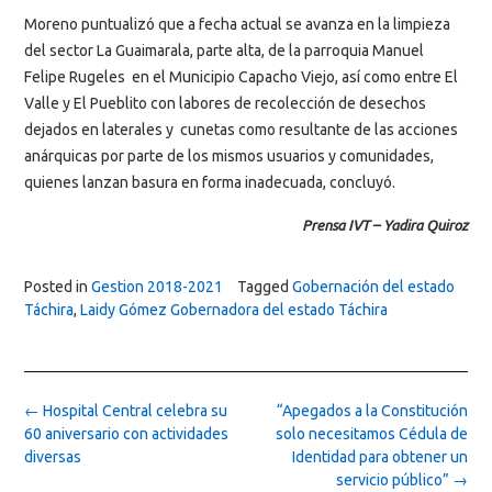
Moreno puntualizó que a fecha actual se avanza en la limpieza
del sector La Guaimarala, parte alta, de la parroquia Manuel
Felipe Rugeles en el Municipio Capacho Viejo, así como entre El
Valle y El Pueblito con labores de recolección de desechos
dejados en laterales y cunetas como resultante de las acciones
anárquicas por parte de los mismos usuarios y comunidades,
quienes lanzan basura en forma inadecuada, concluyó.
Prensa IVT – Yadira Quiroz
Posted in
Gestion 2018-2021
Tagged
Gobernación del estado
Táchira
,
Laidy Gómez Gobernadora del estado Táchira
Post
←
Hospital Central celebra su
“Apegados a la Constitución
navigation
60 aniversario con actividades
solo necesitamos Cédula de
diversas
Identidad para obtener un
servicio público”
→