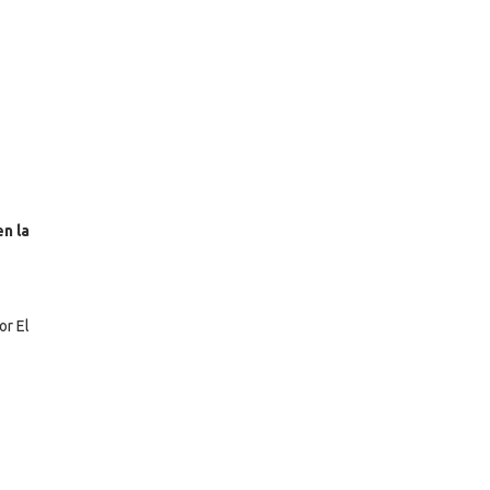
n la
or El