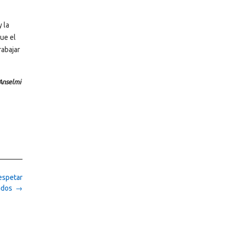
 la
ue el
rabajar
 Anselmi
respetar
tados
→