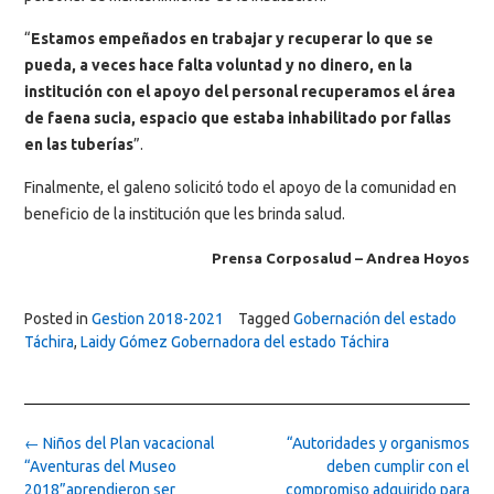
“
Estamos empeñados en trabajar y recuperar lo que se
pueda, a veces hace falta voluntad y no dinero, en la
institución con el apoyo del personal recuperamos el área
de faena sucia, espacio que estaba inhabilitado por fallas
en las tuberías
”.
Finalmente, el galeno solicitó todo el apoyo de la comunidad en
beneficio de la institución que les brinda salud.
Prensa Corposalud – Andrea Hoyos
Posted in
Gestion 2018-2021
Tagged
Gobernación del estado
Táchira
,
Laidy Gómez Gobernadora del estado Táchira
Post
←
Niños del Plan vacacional
“Autoridades y organismos
navigation
“Aventuras del Museo
deben cumplir con el
2018”aprendieron ser
compromiso adquirido para