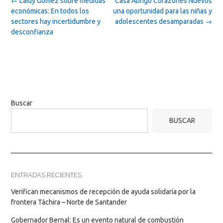
Post
←
Laidy Gómez sobre medidas
Casa Abrigo Corazones Nuevos
navigation
económicas: En todos los
una oportunidad para las niñas y
sectores hay incertidumbre y
adolescentes desamparadas
→
desconfianza
Buscar
BUSCAR
ENTRADAS RECIENTES
Verifican mecanismos de recepción de ayuda solidaria por la
frontera Táchira – Norte de Santander
Gobernador Bernal: Es un evento natural de combustión