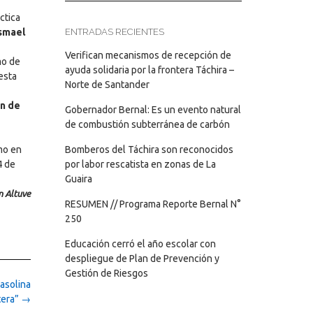
áctica
smael
ENTRADAS RECIENTES
Verifican mecanismos de recepción de
mo de
ayuda solidaria por la frontera Táchira –
esta
Norte de Santander
ón de
Gobernador Bernal: Es un evento natural
de combustión subterránea de carbón
mo en
Bomberos del Táchira son reconocidos
4 de
por labor rescatista en zonas de La
Guaira
n Altuve
RESUMEN // Programa Reporte Bernal N°
250
Educación cerró el año escolar con
despliegue de Plan de Prevención y
Gestión de Riesgos
asolina
tera”
→