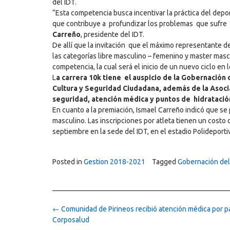
del IDT.
“Esta competencia busca incentivar la práctica del depo
que contribuye a profundizar los problemas que sufre la 
Carreño
, presidente del IDT.
De allí que la invitación que el máximo representante d
las categorías libre masculino – femenino y master mas
competencia, la cual será el inicio de un nuevo ciclo en
L
a carrera 10k tiene el auspicio de la Gobernación d
Cultura y Seguridad Ciudadana, además de la Asoci
seguridad, atención médica y puntos de hidratación
En cuanto a la premiación, Ismael Carreño indicó que se
masculino. Las inscripciones por atleta tienen un cost
septiembre en la sede del IDT, en el estadio Polideport
Posted in
Gestion 2018-2021
Tagged
Gobernación del
Post
←
Comunidad de Pirineos recibió atención médica por p
navigation
Corposalud