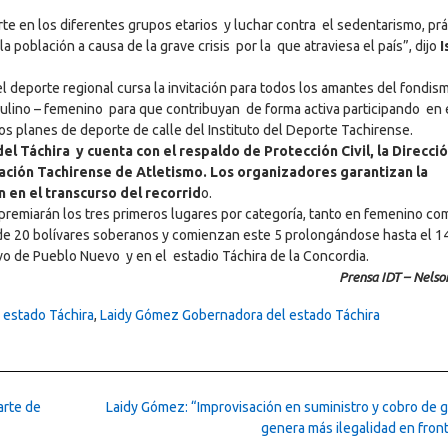
rte en los diferentes grupos etarios y luchar contra el sedentarismo, pr
población a causa de la grave crisis por la que atraviesa el país”, dijo
I
el deporte regional cursa la invitación para todos los amantes del fondis
culino – femenino para que contribuyan de forma activa participando en 
 los planes de deporte de calle del Instituto del Deporte Tachirense.
el Táchira y cuenta con el respaldo de Protección Civil, la Direcci
ación Tachirense de Atletismo. Los organizadores garantizan la
 en el transcurso del recorrid
o.
 premiarán los tres primeros lugares por categoría, tanto en femenino co
o de 20 bolívares soberanos y comienzan este 5 prolongándose hasta el 1
ivo de Pueblo Nuevo y en el estadio Táchira de la Concordia.
Prensa IDT – Nelso
 estado Táchira
,
Laidy Gómez Gobernadora del estado Táchira
arte de
Laidy Gómez: “Improvisación en suministro y cobro de g
genera más ilegalidad en fron