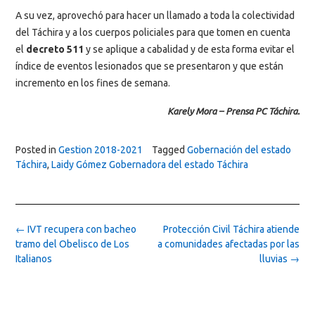
A su vez, aprovechó para hacer un llamado a toda la colectividad
del Táchira y a los cuerpos policiales para que tomen en cuenta
el
decreto 511
y se aplique a cabalidad y de esta forma evitar el
índice de eventos lesionados que se presentaron y que están
incremento en los fines de semana.
Karely Mora –
Prensa PC Táchira.
Posted in
Gestion 2018-2021
Tagged
Gobernación del estado
Táchira
,
Laidy Gómez Gobernadora del estado Táchira
Post
←
IVT recupera con bacheo
Protección Civil Táchira atiende
navigation
tramo del Obelisco de Los
a comunidades afectadas por las
Italianos
lluvias
→