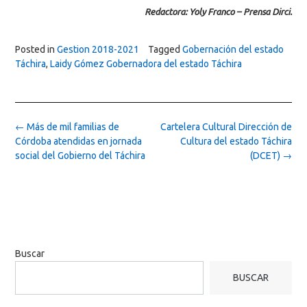
Redactora: Yoly Franco – Prensa Dirci.
Posted in
Gestion 2018-2021
Tagged
Gobernación del estado
Táchira
,
Laidy Gómez Gobernadora del estado Táchira
Post
←
Más de mil familias de
Cartelera Cultural Dirección de
navigation
Córdoba atendidas en jornada
Cultura del estado Táchira
social del Gobierno del Táchira
(DCET)
→
Buscar
BUSCAR