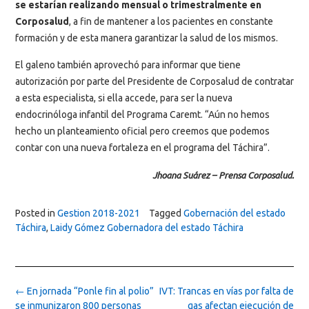
se estarían realizando mensual o trimestralmente en
Corposalud
, a fin de mantener a los pacientes en constante
formación y de esta manera garantizar la salud de los mismos.
El galeno también aprovechó para informar que tiene
autorización por parte del Presidente de Corposalud de contratar
a esta especialista, si ella accede, para ser la nueva
endocrinóloga infantil del Programa Caremt. “Aún no hemos
hecho un planteamiento oficial pero creemos que podemos
contar con una nueva fortaleza en el programa del Táchira”.
Jhoana Suárez – Prensa Corposalud.
Posted in
Gestion 2018-2021
Tagged
Gobernación del estado
Táchira
,
Laidy Gómez Gobernadora del estado Táchira
Post
←
En jornada “Ponle fin al polio”
IVT: Trancas en vías por falta de
navigation
se inmunizaron 800 personas
gas afectan ejecución de