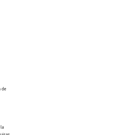
a de
 la
quisas