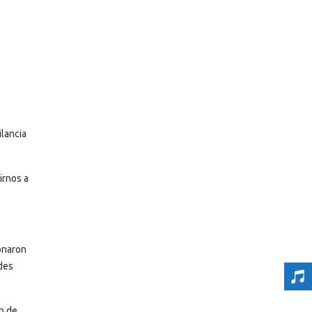
ilancia
irnos a
onaron
ades
on de