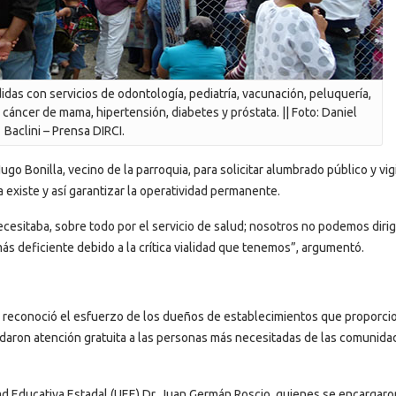
das con servicios de odontología, pediatría, vacunación, peluquería,
áncer de mama, hipertensión, diabetes y próstata. || Foto: Daniel
Baclini – Prensa DIRCI.
go Bonilla, vecino de la parroquia, para solicitar alumbrado público y vig
 existe y así garantizar la operatividad permanente.
esitaba, sobre todo por el servicio de salud; nosotros no podemos dirig
ás deficiente debido a la crítica vialidad que tenemos”, argumentó.
, reconoció el esfuerzo de los dueños de establecimientos que proporci
rindaron atención gratuita a las personas más necesitadas de las comunid
idad Educativa Estadal (UEE) Dr. Juan Germán Roscio, quienes se encargar