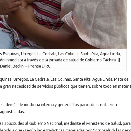
s Esquinas, Urregos, La Cedrala, Las Colinas, Santa Rita, Agua Linda,
n inmediata a través de la jornada de salud de Gobierno Táchira. ||
 Daniel Baclini – Prensa DIRCI.
quinas, Urregos, La Cedrala, Las Colinas, Santa Rita, Agua Linda, Mata de
a gran necesidad de servicios públicos que tienen, sobre todo en materi
, además de medicina interna y general, los pacientes recibieron
iagnosticadas.
s solicitudes al Gobierno Nacional, mediante el Ministerio de Salud, para
debido a que -según las estadísticas manejadas por Corposalud- las pes