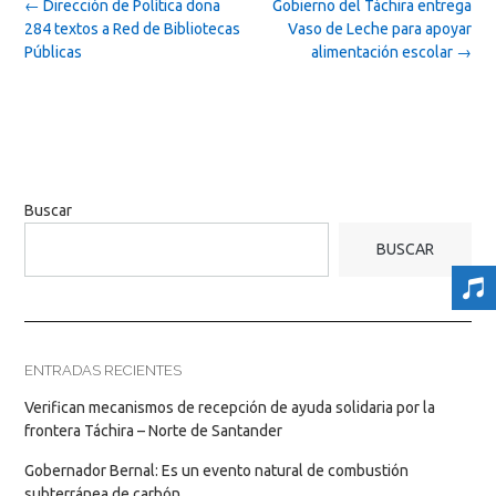
Post
←
Dirección de Política dona
Gobierno del Táchira entrega
navigation
284 textos a Red de Bibliotecas
Vaso de Leche para apoyar
Públicas
alimentación escolar
→
Buscar
BUSCAR
ENTRADAS RECIENTES
Verifican mecanismos de recepción de ayuda solidaria por la
frontera Táchira – Norte de Santander
Gobernador Bernal: Es un evento natural de combustión
subterránea de carbón