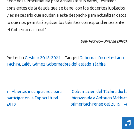
sede de la Procuraduría para actualizar sus datos, “estamos
consientes de la deuda que se tiene con los docentes jubilados
y es necesario que acudan a este despacho para actualizar datos
lo que nos permitirá agilizar los trámites correspondientes ante
el Gobierno nacional”.
Yoly Franco – Prensa DIRCI.
Posted in
Gestion 2018-2021
Tagged
Gobernación del estado
Táchira
,
Laidy Gómez Gobernadora del estado Táchira
Post
←
Abiertas inscripciones para
Gobernación del Táchira dio la
navigation
participar en la Expocultural
bienvenida a Anthuan Mathias
2019
primer tachirense del 2019
→