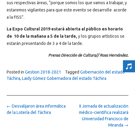
sus respectivas áreas, “porque somos los que vamos a trabajar, y
estaremos vigilantes para que este evento se desarrolle acorde
a la FISS”.
La Expo Cultural 2019 estará abierta al público en horario
de 10 de la mañana a 5 de la tarde,
y los grupos artísticos se
estarán presentando de 3 a 4 de la tarde.
Prensa Dirección de Cultura// Rosa Hernández.
Posted in
Gestion 2018-2021
Tagged
Gobernación del estado
Táchira
,
Laidy Gómez Gobernadora del estado Táchira
Post
←
Desvalijaron área informática
II Jornada de actualización
navigation
de la Lotería del Táchira
médico-científica realizará
Universidad Francisco de
Miranda
→