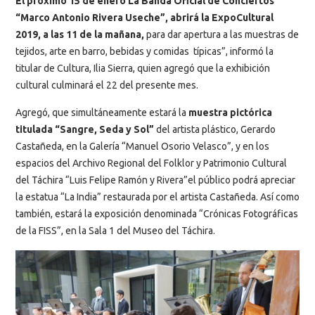
El próximo 15 de enero La Banda Oficial de Conciertos
“Marco Antonio Rivera Useche”, abrirá la ExpoCultural
2019, a las 11 de la mañana,
para dar apertura a las muestras de
tejidos, arte en barro, bebidas y comidas típicas”, informó la
titular de Cultura, Ilia Sierra, quien agregó que la exhibición
cultural culminará el 22 del presente mes.
Agregó, que simultáneamente estará la
muestra pictórica
titulada “Sangre, Seda y Sol”
del artista plástico, Gerardo
Castañeda, en la Galería “Manuel Osorio Velasco”, y en los
espacios del Archivo Regional del Folklor y Patrimonio Cultural
del Táchira “Luis Felipe Ramón y Rivera”el público podrá apreciar
la estatua “La India” restaurada por el artista Castañeda. Así como
también, estará la exposición denominada “Crónicas Fotográficas
de la FISS”, en la Sala 1 del Museo del Táchira.