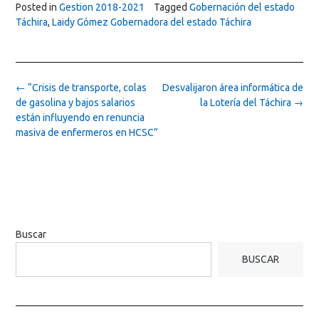
Posted in
Gestion 2018-2021
Tagged
Gobernación del estado
Táchira
,
Laidy Gómez Gobernadora del estado Táchira
Post
←
“Crisis de transporte, colas
Desvalijaron área informática de
navigation
de gasolina y bajos salarios
la Lotería del Táchira
→
están influyendo en renuncia
masiva de enfermeros en HCSC”
Buscar
BUSCAR