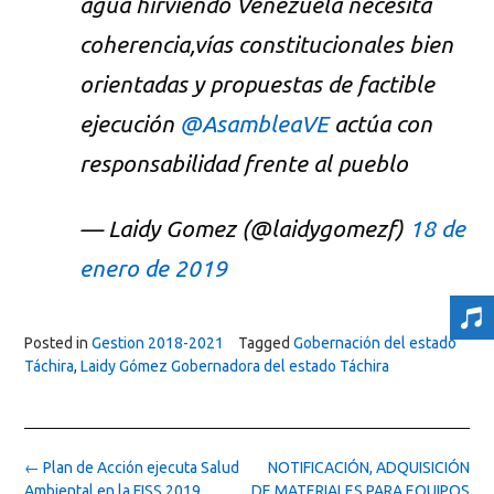
agua hirviendo Venezuela necesita
coherencia,vías constitucionales bien
orientadas y propuestas de factible
ejecución
@AsambleaVE
actúa con
responsabilidad frente al pueblo
— Laidy Gomez (@laidygomezf)
18 de
enero de 2019
Posted in
Gestion 2018-2021
Tagged
Gobernación del estado
Táchira
,
Laidy Gómez Gobernadora del estado Táchira
Post
←
Plan de Acción ejecuta Salud
NOTIFICACIÓN, ADQUISICIÓN
navigation
Ambiental en la FISS 2019
DE MATERIALES PARA EQUIPOS