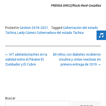
PRENSA DIRCI//Rocío René González
Posted in
Gestion 2018-2021
Tagged
Gobernación del estado
Táchira
,
Laidy Gómez Gobernadora del estado Táchira
Post
←
IVT adelanta bacheo en la
80 niños con diabetes recibieron
navigation
vialidad entre el Páramo El
insulina y cintas reactivas en
Zumbador y El Cobre
primera entrega de 2019
→
Buscar