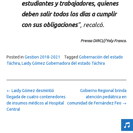
estudiantes y trabajadores, quienes
deben salir todos los días a cumplir
con sus obligaciones
”, recalcó.
Prensa DIRCI//Yoly Franco.
Posted in
Gestion 2018-2021
Tagged
Gobernación del estado
Táchira
,
Laidy Gómez Gobernadora del estado Táchira
Post
←
Laidy Gómez desmintió
Gobierno Regional brinda
navigation
llegada de cuatro contenedores
atención pediátrica en
de insumos médicos al Hospital
comunidad de Fernández Feo
→
Central