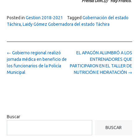
Prensa DIRCI// Yoly Franco.
Posted in
Gestion 2018-2021
Tagged
Gobernación del estado
Táchira
,
Laidy Gómez Gobernadora del estado Táchira
Post
←
Gobierno regional realizó
EL APAGÓN ALUMBRÓ A LOS
navigation
jornada médica en beneficio de
ENTRENADORES QUE
los funcionarios de la Policía
PARTICIPARON EN EL TALLER DE
Municipal
NUTRICIÓN E HIDRATACIÓN
→
Buscar
BUSCAR