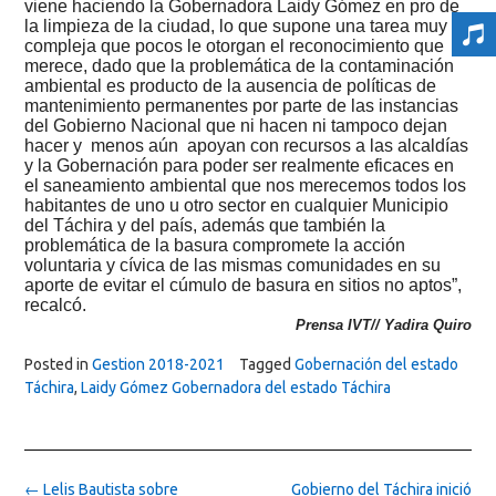
viene haciendo la Gobernadora Laidy Gómez en pro de
la limpieza de la ciudad, lo que supone una tarea muy
compleja que pocos le otorgan el reconocimiento que
merece, dado que la problemática de la contaminación
ambiental es producto de la ausencia de políticas de
mantenimiento permanentes por parte de las instancias
del Gobierno Nacional que ni hacen ni tampoco dejan
hacer y menos aún apoyan con recursos a las alcaldías
y la Gobernación para poder ser realmente eficaces en
el saneamiento ambiental que nos merecemos todos los
habitantes de uno u otro sector en cualquier Municipio
del Táchira y del país, además que también la
problemática de la basura compromete la acción
voluntaria y cívica de las mismas comunidades en su
aporte de evitar el cúmulo de basura en sitios no aptos”,
recalcó.
Prensa IVT// Yadira Quiro
Posted in
Gestion 2018-2021
Tagged
Gobernación del estado
Táchira
,
Laidy Gómez Gobernadora del estado Táchira
Post
←
Lelis Bautista sobre
Gobierno del Táchira inició