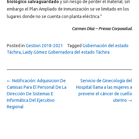
biológico salvaguardado
y sin riesgo de perder el material; sin
embargo el Plan Ampliado de Inmunización se ve limitado en los
lugares donde no se cuenta con planta eléctrica.”
Carmen Díaz – Prensa Corposalud.
Posted in
Gestion 2018-2021
Tagged
Gobernación del estado
Táchira
,
Laidy Gómez Gobernadora del estado Táchira
Post
←
Notificación: Adquisicion De
Servicio de Ginecología del
navigation
Camisas Para El Personal De La
Hospital llama a las mujeres a
Dirección De Sistemas E
prevenir el cáncer de cuello
Informática Del Ejecutivo
uterino
→
Regional