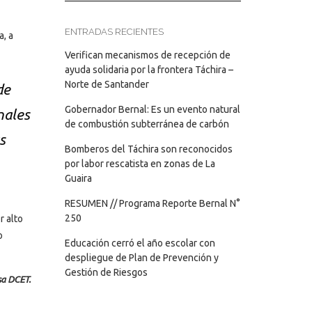
ENTRADAS RECIENTES
a, a
Verifican mecanismos de recepción de
ayuda solidaria por la frontera Táchira –
Norte de Santander
de
Gobernador Bernal: Es un evento natural
nales
de combustión subterránea de carbón
s
Bomberos del Táchira son reconocidos
por labor rescatista en zonas de La
Guaira
RESUMEN // Programa Reporte Bernal N°
250
r alto
o
Educación cerró el año escolar con
despliegue de Plan de Prevención y
Gestión de Riesgos
sa DCET.