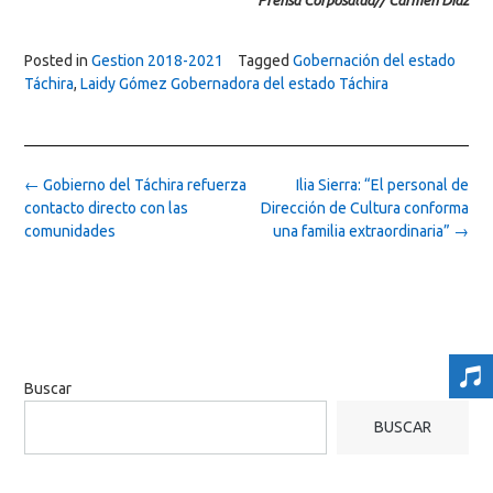
Prensa Corposalud// Carmen Díaz
Posted in
Gestion 2018-2021
Tagged
Gobernación del estado
Táchira
,
Laidy Gómez Gobernadora del estado Táchira
Post
←
Gobierno del Táchira refuerza
Ilia Sierra: “El personal de
navigation
contacto directo con las
Dirección de Cultura conforma
comunidades
una familia extraordinaria”
→
Buscar
BUSCAR