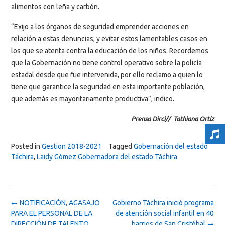
alimentos con leña y carbón.
“Exijo a los órganos de seguridad emprender acciones en
relación a estas denuncias, y evitar estos lamentables casos en
los que se atenta contra la educación de los niños. Recordemos
que la Gobernación no tiene control operativo sobre la policía
estadal desde que fue intervenida, por ello reclamo a quien lo
tiene que garantice la seguridad en esta importante población,
que además es mayoritariamente productiva”, indico.
Prensa Dirci// Tathiana Ortiz
Posted in
Gestion 2018-2021
Tagged
Gobernación del estado
Táchira
,
Laidy Gómez Gobernadora del estado Táchira
Post
←
NOTIFICACIÓN, AGASAJO
Gobierno Táchira inició programa
navigation
PARA EL PERSONAL DE LA
de atención social infantil en 40
DIRECCIÓN DE TALENTO
barrios de San Cristóbal
→