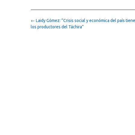
Post
←
Laidy Gómez: “Crisis social y económica del país tiene
navigation
los productores del Táchira”