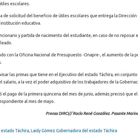
útiles escolares.
la de solicitud del beneficio de útiles escolares que entrega la Dirección
institución educativa.
uncionario y partida de nacimiento del estudiante, en caso de no reposar 
pleado.
do con la Oficina Nacional de Presupuesto -Onapre-, el aumento de la p
.
isar las primas que tiene en el Ejecutivo del estado Táchira, en conjunto
l salario, a la vez el poder adquisitivo de los trabajadores de la Gobernac
ió el pago de la primera quincena del mes de junio, además precisó que el
rrespondiente al mes de mayo.
Prensa DIRCI// Rocío René González. Pasante Marin
 estado Táchira
,
Laidy Gómez Gobernadora del estado Táchira