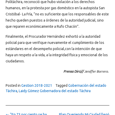
Politáchira, reconoció que hubo violación a los derechos
humanos, en la protesta por gas doméstico en la autopista San
Cristóbal- La Fría, “no es suficiente que los responsables de este
hecho queden puestos a órdenes de la autoridad judicial, sino
que reparen económicamente a Rufo Chacón”.
Finalmente, el Procurador Hernández exhortó a la autoridad
policial para que verifique nuevamente el cumplimiento de los
estándares en el desempeño policial,con la intención de que
haya un respeto a la vida, a la integridad física y emocional de los
ciudadanos.
Prensa Dirci//
Jeniffer Borrero.
Posted in
Gestion 2018-2021
Tagged
Gobernación del estado
Táchira
,
Laidy Gómez Gobernadora del estado Táchira
Post
←
“En 73 por ciento se ha
Plan Queriendo Mi Ciudad llegó