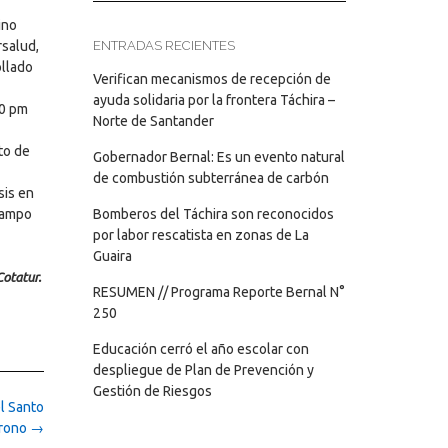
ino
ENTRADAS RECIENTES
rsalud,
ollado
Verifican mecanismos de recepción de
ayuda solidaria por la frontera Táchira –
00 pm
Norte de Santander
to de
Gobernador Bernal: Es un evento natural
de combustión subterránea de carbón
sis en
Bomberos del Táchira son reconocidos
 Campo
por labor rescatista en zonas de La
Guaira
Cotatur.
RESUMEN // Programa Reporte Bernal N°
250
Educación cerró el año escolar con
despliegue de Plan de Prevención y
Gestión de Riesgos
l Santo
trono
→