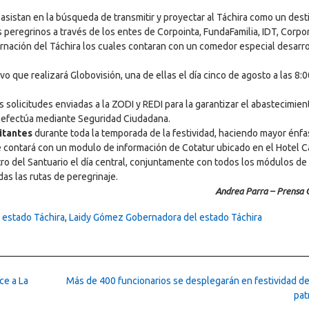
asistan en la búsqueda de transmitir y proyectar al Táchira como un dest
los peregrinos a través de los entes de Corpointa, FundaFamilia, IDT, Corpo
obernación del Táchira los cuales contaran con un comedor especial desarr
vo que realizará Globovisión, una de ellas el día cinco de agosto a las 8:
 solicitudes enviadas a la ZODI y REDI para la garantizar el abastecimien
se efectúa mediante Seguridad Ciudadana.
sitantes
durante toda la temporada de la festividad, haciendo mayor énfa
ite contará con un modulo de información de Cotatur ubicado en el Hotel
ro del Santuario el día central, conjuntamente con todos los módulos de
as las rutas de peregrinaje.
Andrea Parra – Prensa 
 estado Táchira
,
Laidy Gómez Gobernadora del estado Táchira
ce a La
Más de 400 funcionarios se desplegarán en festividad de
pa