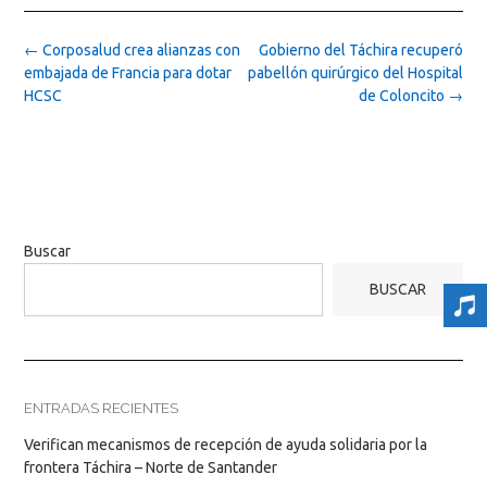
Post
←
Corposalud crea alianzas con
Gobierno del Táchira recuperó
navigation
embajada de Francia para dotar
pabellón quirúrgico del Hospital
HCSC
de Coloncito
→
Buscar
BUSCAR
ENTRADAS RECIENTES
Verifican mecanismos de recepción de ayuda solidaria por la
frontera Táchira – Norte de Santander