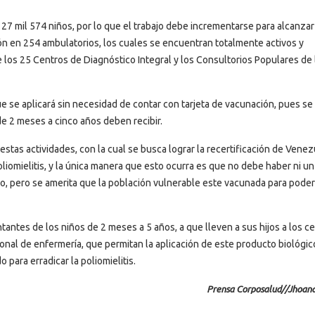
27 mil 574 niños, por lo que el trabajo debe incrementarse para alcanzar
ón en 254 ambulatorios, los cuales se encuentran totalmente activos y
 los 25 Centros de Diagnóstico Integral y los Consultorios Populares de 
se aplicará sin necesidad de contar con tarjeta de vacunación, pues se 
de 2 meses a cinco años deben recibir.
stas actividades, con la cual se busca lograr la recertificación de Vene
liomielitis, y la única manera que esto ocurra es que no debe haber ni un
io, pero se amerita que la población vulnerable este vacunada para poder 
antes de los niños de 2 meses a 5 años, a que lleven a sus hijos a los c
sonal de enfermería, que permitan la aplicación de este producto biológi
 para erradicar la poliomielitis.
Prensa Corposalud//Jhoan