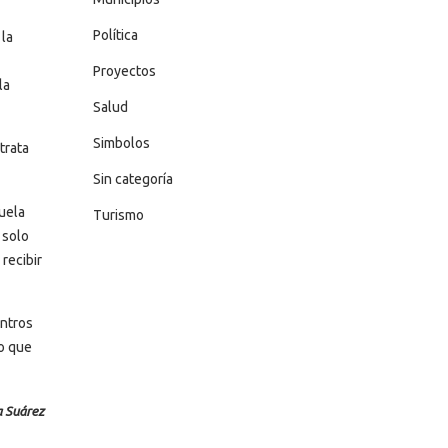
Política
 la
Proyectos
la
Salud
Simbolos
trata
Sin categoría
zuela
Turismo
 solo
recibir
entros
co que
a Suárez