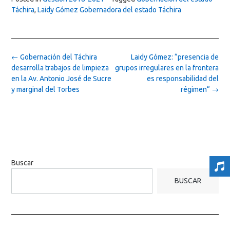
Táchira
,
Laidy Gómez Gobernadora del estado Táchira
Post
←
Gobernación del Táchira
Laidy Gómez: “presencia de
navigation
desarrolla trabajos de limpieza
grupos irregulares en la frontera
en la Av. Antonio José de Sucre
es responsabilidad del
y marginal del Torbes
régimen“
→
Buscar
BUSCAR