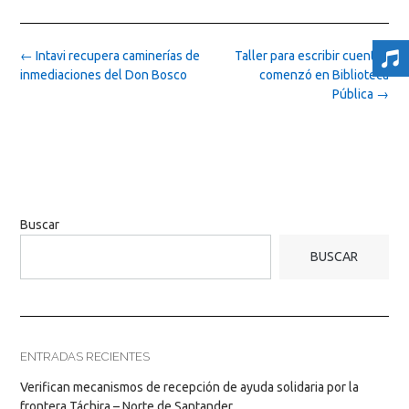
Post
←
Intavi recupera caminerías de
Taller para escribir cuentos
navigation
inmediaciones del Don Bosco
comenzó en Biblioteca
Pública
→
Buscar
BUSCAR
ENTRADAS RECIENTES
Verifican mecanismos de recepción de ayuda solidaria por la
frontera Táchira – Norte de Santander