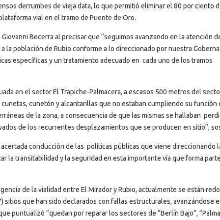
sos derrumbes de vieja data, lo que permitió eliminar el 80 por ciento d
plataforma vial en el tramo de Puente de Oro.
ero Giovanni Becerra al precisar que “seguimos avanzando en la atención d
ce a la población de Rubio conforme a lo direccionado por nuestra Gobern
icas específicas y un tratamiento adecuado en cada uno de los tramos
uada en el sector El Trapiche-Palmacera, a escasos 500 metros del secto
e cunetas, cunetón y alcantarillas que no estaban cumpliendo su función
terráneas de la zona, a consecuencia de que las mismas se hallaban perd
vados de los recurrentes desplazamientos que se producen en sitio”, so
 acertada conducción de las políticas públicas que viene direccionando l
r la transitabilidad y la seguridad en esta importante vía que forma part
rgencia de la vialidad entre El Mirador y Rubio, actualmente se están red
7) sitios que han sido declarados con fallas estructurales, avanzándose e
 que puntualizó “quedan por reparar los sectores de “Berlín Bajo”, “Palm