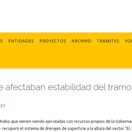
AS
ENTIDADES
PROYECTOS
ARCHIVO
TRAMITES
YO
e afectaban estabilidad del tramo
021
- Rubio que vienen siendo ejecutadas con recursos propios de la Goberna
e- recuperó el sistema de drenajes de superficie a la altura del sector “El