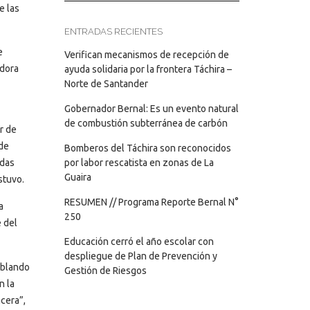
e las
ENTRADAS RECIENTES
e
Verifican mecanismos de recepción de
adora
ayuda solidaria por la frontera Táchira –
Norte de Santander
Gobernador Bernal: Es un evento natural
de combustión subterránea de carbón
r de
 de
Bomberos del Táchira son reconocidos
idas
por labor rescatista en zonas de La
Guaira
stuvo.
RESUMEN // Programa Reporte Bernal N°
a
250
e del
Educación cerró el año escolar con
despliegue de Plan de Prevención y
oblando
Gestión de Riesgos
n la
acera”,