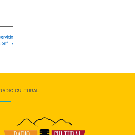
servicio
ción”
→
RADIO CULTURAL