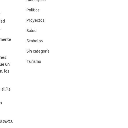
Política
s
Proyectos
dad
.
Salud
almente
Simbolos
Sin categoría
ones
Turismo
fue un
n, los
allí la
en
a DIRCI.