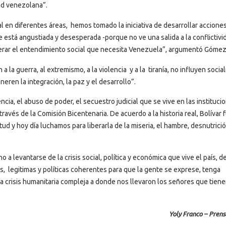
ad venezolana”.
 en diferentes áreas, hemos tomado la iniciativa de desarrollar accione
 está angustiada y desesperada -porque no ve una salida a la conflictivi
rar el entendimiento social que necesita Venezuela”, argumentó Gómez
a la guerra, al extremismo, a la violencia y a la tiranía, no influyen soci
ren la integración, la paz y el desarrollo”.
encia, el abuso de poder, el secuestro judicial que se vive en las instituci
avés de la Comisión Bicentenaria. De acuerdo a la historia real, Bolívar 
ud y hoy día luchamos para liberarla de la miseria, el hambre, desnutrició
 levantarse de la crisis social, política y económica que vive el país, de 
s, legitimas y políticas coherentes para que la gente se exprese, tenga
a crisis humanitaria compleja a donde nos llevaron los señores que tien
Yoly Franco – Prens