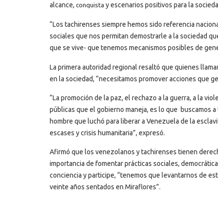
alcance,
y escenarios positivos para la socied
conquista
“Los tachirenses siempre hemos sido referencia nacional
sociales que nos permitan demostrarle a la sociedad que
que se vive- que tenemos mecanismos posibles de gene
La primera autoridad regional resaltó que quienes llaman 
en la sociedad, “necesitamos promover acciones que gene
“La promoción de la paz, el rechazo a la guerra, a la viol
públicas que el gobierno maneja, es lo que buscamos a tr
hombre que luchó para liberar a Venezuela de la esclavit
escases y crisis humanitaria”, expresó.
Afirmó que los venezolanos y tachirenses tienen derecho a
importancia de fomentar prácticas sociales, democrática
conciencia y participe, “tenemos que levantarnos de est
veinte años sentados en Miraflores”.