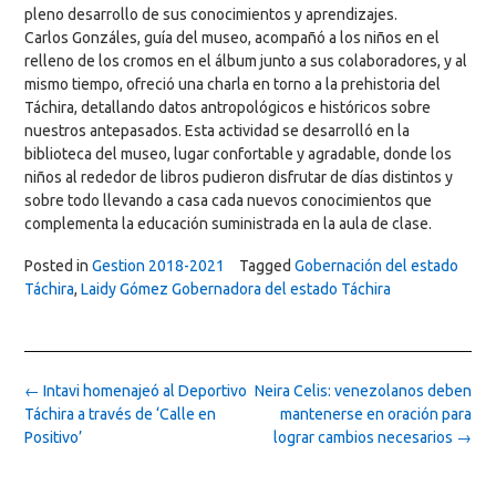
pleno desarrollo de sus conocimientos y aprendizajes.
Carlos Gonzáles, guía del museo, acompañó a los niños en el
relleno de los cromos en el álbum junto a sus colaboradores, y al
mismo tiempo, ofreció una charla en torno a la prehistoria del
Táchira, detallando datos antropológicos e históricos sobre
nuestros antepasados. Esta actividad se desarrolló en la
biblioteca del museo, lugar confortable y agradable, donde los
niños al rededor de libros pudieron disfrutar de días distintos y
sobre todo llevando a casa cada nuevos conocimientos que
complementa la educación suministrada en la aula de clase.
Posted in
Gestion 2018-2021
Tagged
Gobernación del estado
Táchira
,
Laidy Gómez Gobernadora del estado Táchira
Post
←
Intavi homenajeó al Deportivo
Neira Celis: venezolanos deben
navigation
Táchira a través de ‘Calle en
mantenerse en oración para
Positivo’
lograr cambios necesarios
→