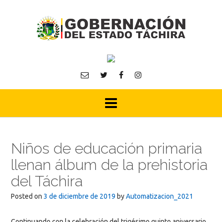
Skip
to
content
Niños de educación primaria
llenan álbum de la prehistoria
del Táchira
Posted on
3 de diciembre de 2019
by
Automatizacion_2021
Continuando con la celebración del trigésimo quinto aniversario