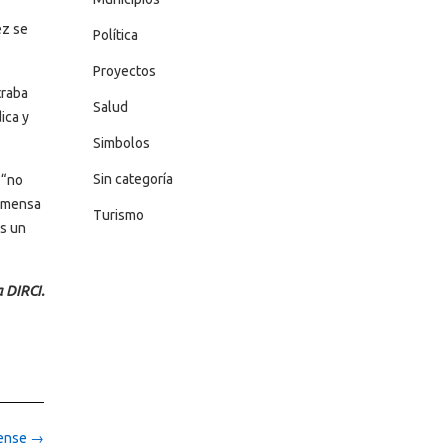
ez se
Política
Proyectos
traba
Salud
ica y
Simbolos
Sin categoría
 “no
inmensa
Turismo
es un
 DIRCI.
rense
→