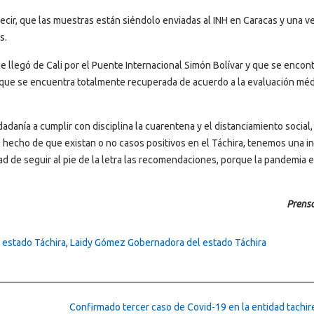
decir, que las muestras están siéndolo enviadas al INH en Caracas y una v
s.
ue llegó de Cali por el Puente Internacional Simón Bolívar y que se encon
orque se encuentra totalmente recuperada de acuerdo a la evaluación méd
adanía a cumplir con disciplina la cuarentena y el distanciamiento social,
 hecho de que existan o no casos positivos en el Táchira, tenemos una 
ad de seguir al pie de la letra las recomendaciones, porque la pandemia 
Prensa
 estado Táchira
,
Laidy Gómez Gobernadora del estado Táchira
Confirmado tercer caso de Covid-19 en la entidad tachi