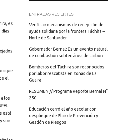
ENTRADAS RECIENTES
ira, es
Verifican mecanismos de recepción de
 días
ayuda solidaria por la frontera Táchira –
Norte de Santander
Gobernador Bernal: Es un evento natural
nejados
de combustión subterránea de carbón
Bomberos del Táchira son reconocidos
“porque
por labor rescatista en zonas de La
de el
Guaira
RESUMEN // Programa Reporte Bernal N°
250
a los
 UPEL
Educación cerró el año escolar con
s está
despliegue de Plan de Prevención y
 y son
Gestión de Riesgos