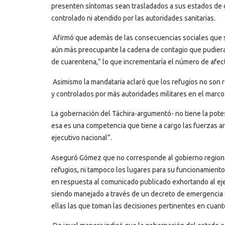
presenten síntomas sean trasladados a sus estados de o
controlado ni atendido por las autoridades sanitarias.
Afirmó que además de las consecuencias sociales que se
aún más preocupante la cadena de contagio que pudiera p
de cuarentena,” lo que incrementaría el número de afecta
Asimismo la mandataria aclaró que los refugios no son 
y controlados por más autoridades militares en el marc
La gobernación del Táchira-argumentó- no tiene la potes
esa es una competencia que tiene a cargo las fuerzas 
ejecutivo nacional”.
Aseguró Gómez que no corresponde al gobierno regional
refugios, ni tampoco los lugares para su funcionamiento,
en respuesta al comunicado publicado exhortando al ejec
siendo manejado a través de un decreto de emergencia q
ellas las que toman las decisiones pertinentes en cuanto 