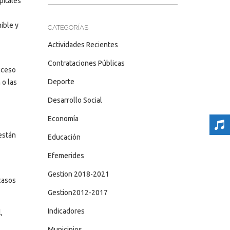
pitales
ible y
CATEGORÍAS
Actividades Recientes
Contrataciones Públicas
cceso
Deporte
 o las
Desarrollo Social
Economía
están
Educación
Efemerides
Gestion 2018-2021
casos
Gestion2012-2017
Indicadores
,
Municipios