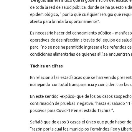
De igual manera indicó que la gobernación del estado 
de toda la red de salud pública, donde se ha puesto a d
epidemiológico, “ por lo qué cualquier refugio que requ
atento para brindarla oportunamente”.
Es necesario hacer del conocimiento público – manifest
operativos de desinfección a través del equipo de salud
pero, “no se nos ha permitido ingresar a los referidos c
condiciones alimentarias de quienes allí se encuentran a
Táchira en cifras
En relación a las estadísticas que se han venido presen
manejando con total transparencia y coinciden con las 
En este sentido -explicó- que de los 66 casos sospecho
confirmación de pruebas negativa, “hasta el sábado 11 d
positivos para Covid-19 en el estado Táchira “.
Señaló que de esos 3 casos el único que pudo haber des
“razón por la cual los municipios Fernández Feo y Liber