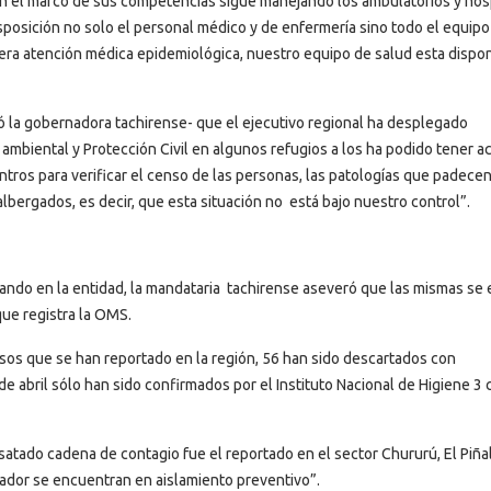
en el marco de sus competencias sigue manejando los ambulatorios y hos
isposición no solo el personal médico y de enfermería sino todo el equipo
iera atención médica epidemiológica, nuestro equipo de salud esta dispon
ó la gobernadora tachirense- que el ejecutivo regional ha desplegado
 ambiental y Protección Civil en algunos refugios a los ha podido tener a
entros para verificar el censo de las personas, las patologías que padecen
lbergados, es decir, que esta situación no está bajo nuestro control”.
tando en la entidad, la mandataria tachirense aseveró que las mismas se 
que registra la OMS.
sos que se han reportado en la región, 56 han sido descartados con
e abril sólo han sido confirmados por el Instituto Nacional de Higiene 3 
atado cadena de contagio fue el reportado en el sector Chururú, El Piñal
tador se encuentran en aislamiento preventivo”.