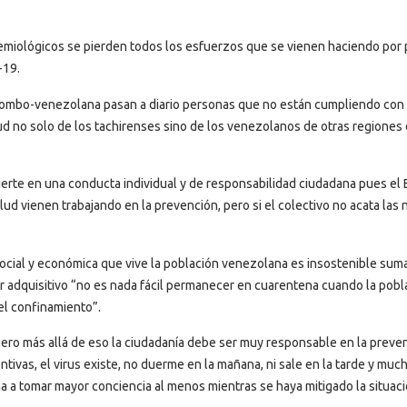
demiológicos se pierden todos los esfuerzos que se vienen haciendo por 
-19.
olombo-venezolana pasan a diario personas que no están cumpliendo con 
ud no solo de los tachirenses sino de los venezolanos de otras regiones 
vierte en una conducta individual y de responsabilidad ciudadana pues el 
ud vienen trabajando en la prevención, pero si el colectivo no acata las
social y económica que vive la población venezolana es insostenible suma
der adquisitivo “no es nada fácil permanecer en cuarentena cuando la pobl
el confinamiento”.
pero más allá de eso la ciudadanía debe ser muy responsable en la preve
ntivas, el virus existe, no duerme en la mañana, ni sale en la tarde y muc
 a tomar mayor conciencia al menos mientras se haya mitigado la situaci