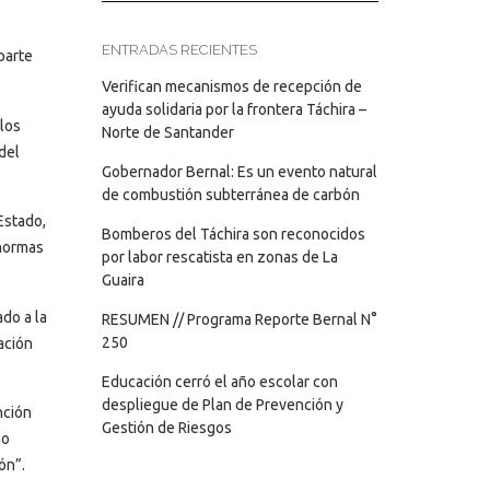
ENTRADAS RECIENTES
parte
Verifican mecanismos de recepción de
ayuda solidaria por la frontera Táchira –
los
Norte de Santander
del
Gobernador Bernal: Es un evento natural
de combustión subterránea de carbón
Estado,
Bomberos del Táchira son reconocidos
 normas
por labor rescatista en zonas de La
Guaira
do a la
RESUMEN // Programa Reporte Bernal N°
250
ación
Educación cerró el año escolar con
despliegue de Plan de Prevención y
nción
Gestión de Riesgos
ho
ón”.