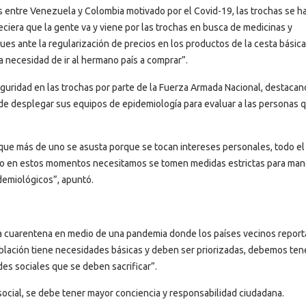
s entre Venezuela y Colombia motivado por el Covid-19, las trochas se h
eciera que la gente va y viene por las trochas en busca de medicinas y
es ante la regularización de precios en los productos de la cesta básica
a necesidad de ir al hermano país a comprar”.
seguridad en las trochas por parte de la Fuerza Armada Nacional, destaca
 de desplegar sus equipos de epidemiología para evaluar a las personas 
que más de uno se asusta porque se tocan intereses personales, todo el
ro en estos momentos necesitamos se tomen medidas estrictas para man
demiológicos”, apuntó.
la cuarentena en medio de una pandemia donde los países vecinos repor
oblación tiene necesidades básicas y deben ser priorizadas, debemos ten
des sociales que se deben sacrificar”.
ocial, se debe tener mayor conciencia y responsabilidad ciudadana.